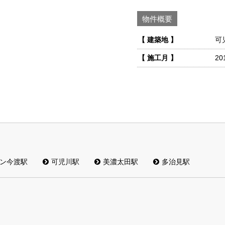
物件概要
【 建築地 】
可
【 施工月 】
20
ン今渡駅
可児川駅
美濃太田駅
多治見駅