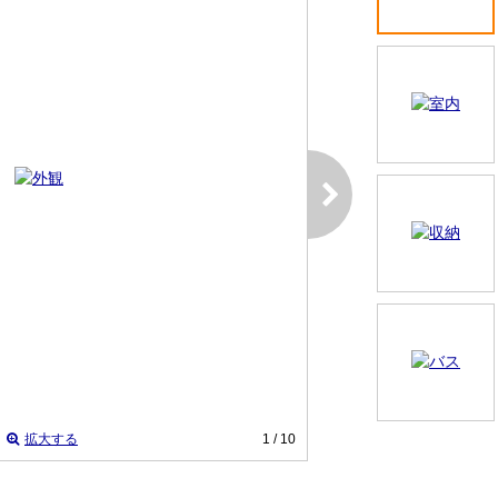
拡大する
1
/ 10