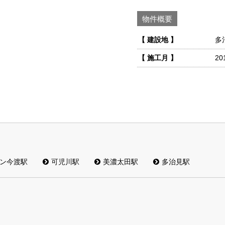
物件概要
【 建設地 】
多
【 施工月 】
20
ン今渡駅
可児川駅
美濃太田駅
多治見駅