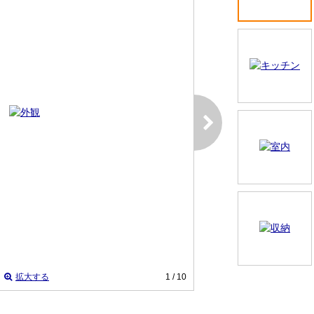
拡大する
1
/ 10