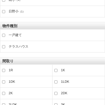
（4）
日野小
（1）
物件種別
一戸建て
テラスハウス
間取り
1R
1K
1DK
1LDK
2K
2DK
2LDK
3K