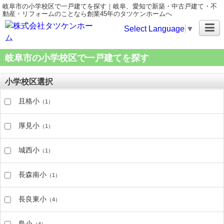
岐阜市の小学校区で一戸建てを探す｜岐阜、愛知で新築・中古戸建て・不
動産・リフォームのことなら創業45年のタツケンホームへ
Select Language
▼
岐阜市の小学校区で一戸建てを探す
小学校区選択
且格小
（1）
厚見小
（1）
城西小
（1）
長森南小
（1）
長良東小
（4）
島小