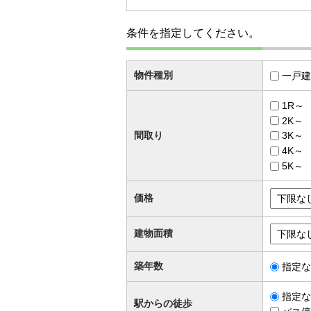
条件を指定してください。
物件種別
一戸建
1R～
2K～
間取り
3K～
4K～
5K～
価格
建物面積
築年数
指定な
指定な
駅からの徒歩