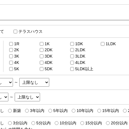
て
テラスハウス
1R
1K
1DK
1LDK
2K
2DK
2LDK
3K
3DK
3LDK
4K
4DK
4LDK
5K
5DK
5LDK以上
～
～
し
新築
3年以内
5年以内
10年以内
15年以内
し
3分以内
5分以内
10分以内
15分以内
20分以内