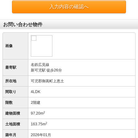
入力内容の確認へ
お問い合わせ物件
画像
名鉄広見線
最寄駅
新可児駅 徒歩26分
所在地
可児郡御嵩町上恵土
間取り
4LDK
階数
2階建
2
建物面積
97.20m
2
土地面積
163.75m
築年月
2026年01月