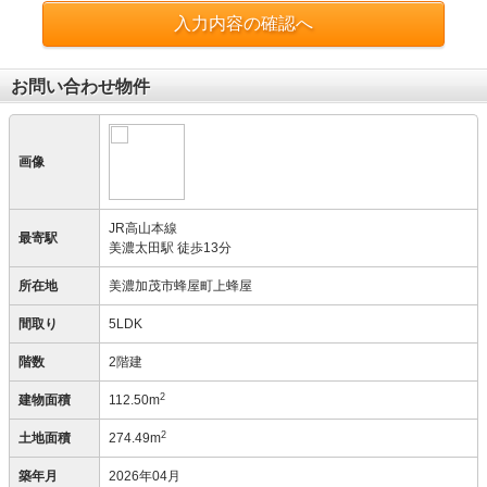
入力内容の確認へ
お問い合わせ物件
画像
JR高山本線
最寄駅
美濃太田駅 徒歩13分
所在地
美濃加茂市蜂屋町上蜂屋
間取り
5LDK
階数
2階建
2
建物面積
112.50m
2
土地面積
274.49m
築年月
2026年04月