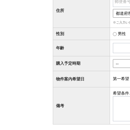
郵便番
住所
※ご入力い
性別
男性
年齢
購入予定時期
第一希望
物件案内希望日
希望条件
備考