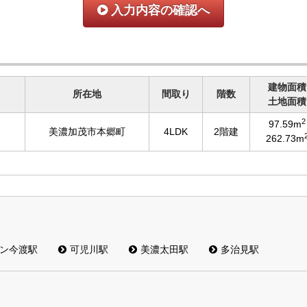
入力内容の確認へ
建物面積
所在地
間取り
階数
土地面積
2
97.59m
美濃加茂市本郷町
4LDK
2階建
262.73m
ン今渡駅
可児川駅
美濃太田駅
多治見駅