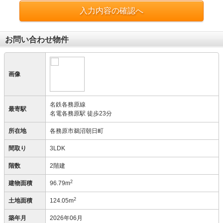
入力内容の確認へ
お問い合わせ物件
画像
名鉄各務原線
最寄駅
名電各務原駅 徒歩23分
所在地
各務原市鵜沼朝日町
間取り
3LDK
階数
2階建
2
建物面積
96.79m
2
土地面積
124.05m
築年月
2026年06月