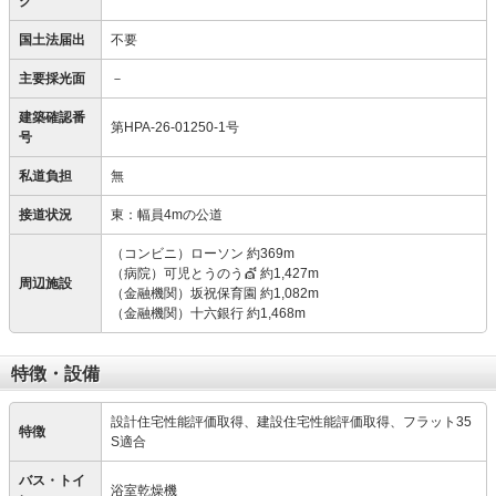
ク
国土法届出
不要
主要採光面
－
建築確認番
第HPA-26-01250-1号
号
私道負担
無
接道状況
東：幅員4mの公道
（コンビニ）ローソン 約369m
（病院）可児とうのう💇 約1,427m
周辺施設
（金融機関）坂祝保育園 約1,082m
（金融機関）十六銀行 約1,468m
特徴・設備
設計住宅性能評価取得、建設住宅性能評価取得、フラット35
特徴
S適合
バス・トイ
浴室乾燥機