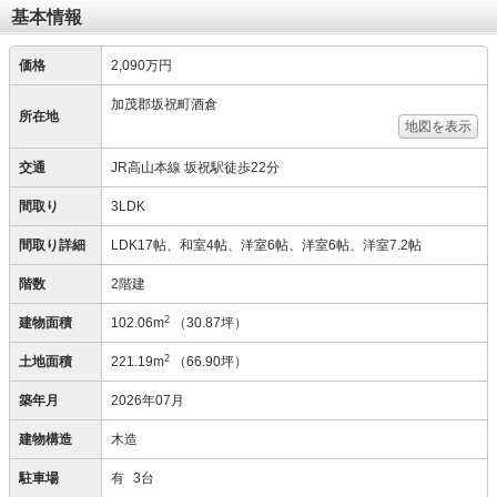
基本情報
価格
2,090万円
加茂郡坂祝町酒倉
所在地
地図を表示
交通
JR高山本線 坂祝駅徒歩22分
間取り
3LDK
間取り詳細
LDK17帖、和室4帖、洋室6帖、洋室6帖、洋室7.2帖
階数
2階建
2
建物面積
102.06m
（30.87坪）
2
土地面積
221.19m
（66.90坪）
築年月
2026年07月
建物構造
木造
駐車場
有
3台