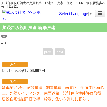
加茂郡坂祝町酒倉の売買新築一戸建て・売家・住宅（3LDK・坂祝駅徒歩22
分）[112125]
Select Language
▼
加茂郡坂祝町酒倉 新築戸建
1 / 5
prev
next
ポイント
▷ 月々返済例：58,997円
コメント
駐車場3台分、耐震構造、制震構造、南道路、全面道路5m以
上、外壁サイディング、南面道路、設計住宅性能評価取得、
建設住宅性能評価取得、給湯、集いを楽しむ暮らし