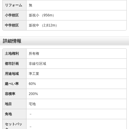
リフォーム
無
小学校区
坂祝小
（956m）
中学校区
坂祝中
（2,812m）
詳細情報
土地権利
所有権
都市計画
非線引区域
用途地域
準工業
建ぺい率
60%
容積率
200%
地目
宅地
角地
－
セットバッ
－