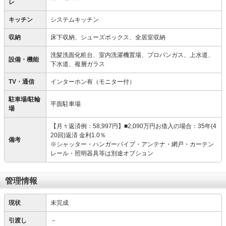
レ
キッチン
システムキッチン
収納
床下収納、シューズボックス、全居室収納
洗髪洗面化粧台、室内洗濯機置場、プロパンガス、上水道、
設備・機能
下水道、複層ガラス
TV・通信
インターホン有（モニター付）
駐車場/駐輪
平面駐車場
場
【月々返済例：58,997円】■2,090万円お借入の場合：35年(4
20回)返済 金利1.0％
備考
※シャッター・ハンガーパイプ・アンテナ・網戸・カーテン
レール・照明器具等は別途オプション
管理情報
現状
未完成
引渡し
－