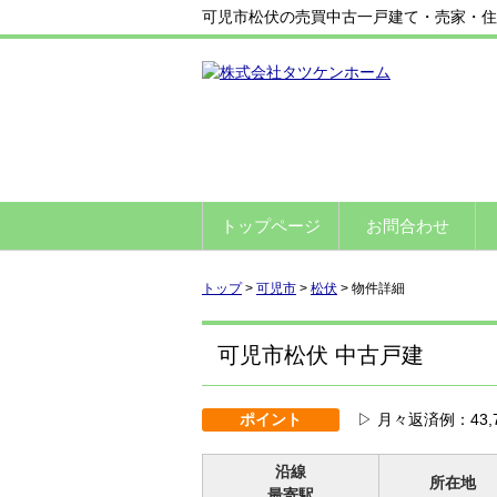
可児市松伏の売買中古一戸建て・売家・住宅（5
トップページ
お問合わせ
トップ
>
可児市
>
松伏
>
物件詳細
可児市松伏 中古戸建
ポイント
▷ 月々返済例：43,
沿線
所在地
最寄駅