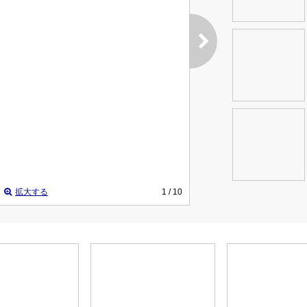
拡大する
1
/ 10