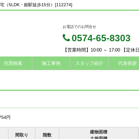
LDK・姫駅徒歩15分）[112274]
お電話でのお問合せ
0574-65-8303
【営業時間】10:00 ～ 17:00 【定
売買検索
施工事例
スタッフ紹介
代表挨拶
754円
建物面積
間取り
階数
土地面積