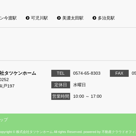
ン今渡駅
可児川駅
美濃太田駅
多治見駅
社タツケンホーム
TEL
0574-65-8303
FAX
0
0252
定休日
水曜日
矢戸197
営業時間
10:00 ～ 17:00
ップ
opyright © 株式会社タツケンホーム All rights Reserved. powered by 不動産クラウドオフ