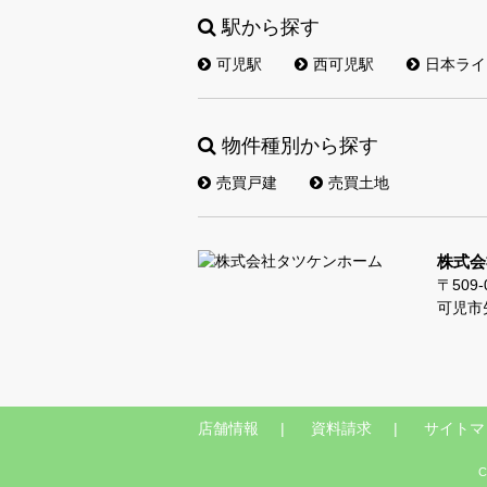
駅から探す
可児駅
西可児駅
日本ライ
物件種別から探す
売買戸建
売買土地
株式会
〒509-
可児市
店舗情報
資料請求
サイトマ
C