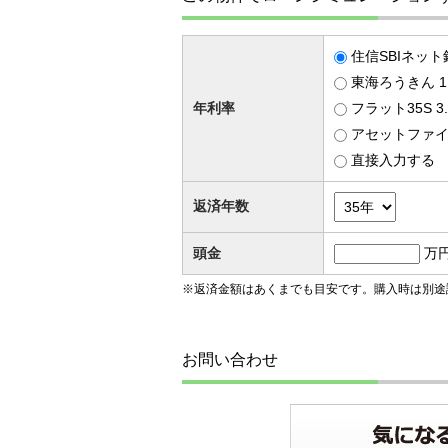
住信SBIネット
東海ろうきん 1
年利率
フラット35S 
アセットファイナ
直接入力する
返済年数
頭金
万
※返済金額はあくまでも目安です。購入時は別途
お問い合わせ