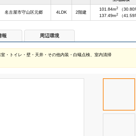
2
101.84m
（30.8
名古屋市守山区元郷
4LDK
2階建
2
137.49m
（41.5
情報
周辺環境
ン・浴室・トイレ・壁・天井・その他内装・白蟻点検、室内清掃