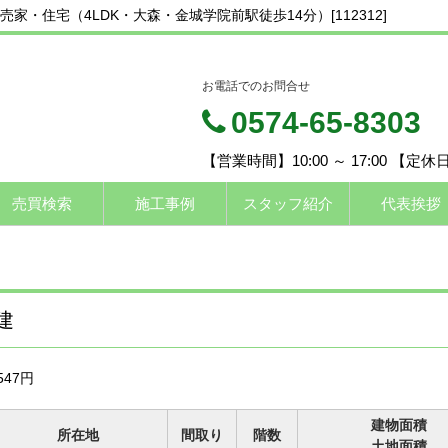
・住宅（4LDK・大森・金城学院前駅徒歩14分）[112312]
お電話でのお問合せ
0574-65-8303
【営業時間】10:00 ～ 17:00 【定
売買検索
施工事例
スタッフ紹介
代表挨拶
建
547円
建物面積
所在地
間取り
階数
土地面積