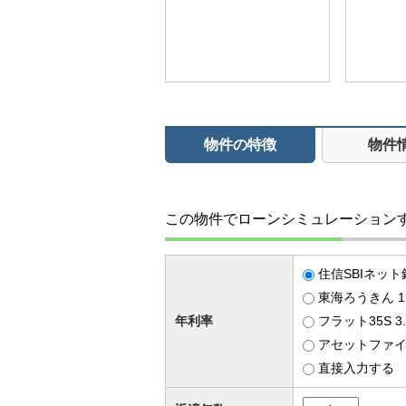
物件の特徴
物件
この物件でローンシミュレーション
住信SBIネット
東海ろうきん 1
年利率
フラット35S 
アセットファイナ
直接入力する