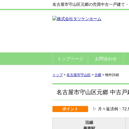
名古屋市守山区元郷の売買中古一戸建て・売家
トップページ
お問合わせ
トップ
>
名古屋市守山区
>
元郷
>
物件詳細
名古屋市守山区元郷 中古戸
ポイント
▷ 月々返済例：72,
沿線
最寄駅