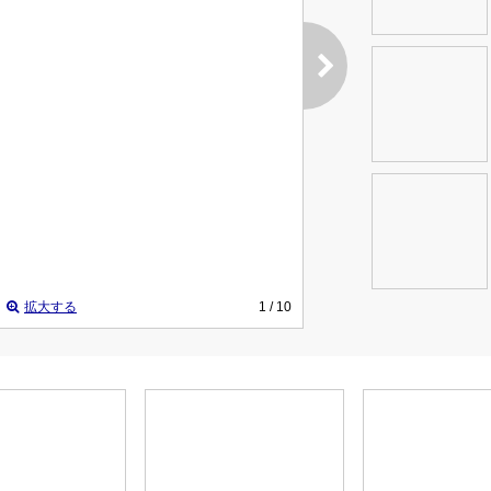
拡大する
1
/ 10