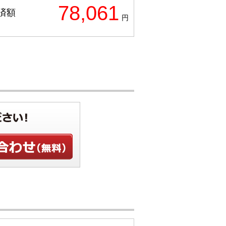
78,061
済額
円
せ