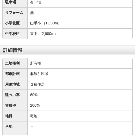
駐車場
有
3台
リフォーム
無
小学校区
山手小
（1,600m）
中学校区
東中
（2,600m）
詳細情報
土地権利
所有権
都市計画
非線引区域
用途地域
２種住居
建ぺい率
60%
容積率
200%
地目
宅地
角地
－