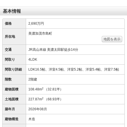
基本情報
価格
2,690万円
美濃加茂市島町
所在地
地図を表示
交通
JR高山本線 美濃太田駅徒歩14分
間取り
4LDK
間取り詳細
LDK16.5帖、洋室4.5帖、洋室5.2帖、洋室5.4帖、洋室7.5帖
階数
2階建
2
建物面積
108.48m
（32.81坪）
2
土地面積
227.87m
（68.93坪）
築年月
2026年08月
建物構造
木造