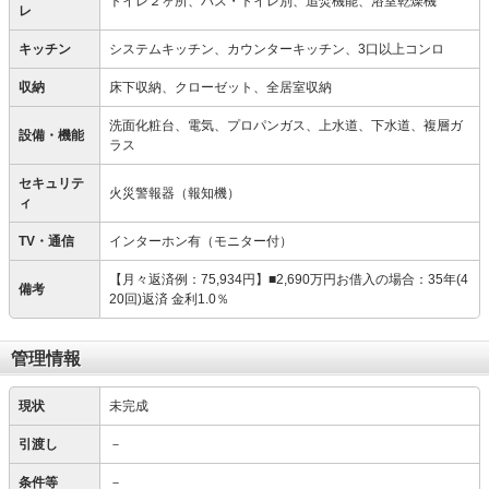
トイレ２ヶ所、バス・トイレ別、追焚機能、浴室乾燥機
レ
キッチン
システムキッチン、カウンターキッチン、3口以上コンロ
収納
床下収納、クローゼット、全居室収納
洗面化粧台、電気、プロパンガス、上水道、下水道、複層ガ
設備・機能
ラス
セキュリテ
火災警報器（報知機）
ィ
TV・通信
インターホン有（モニター付）
【月々返済例：75,934円】■2,690万円お借入の場合：35年(4
備考
20回)返済 金利1.0％
管理情報
現状
未完成
引渡し
－
条件等
－