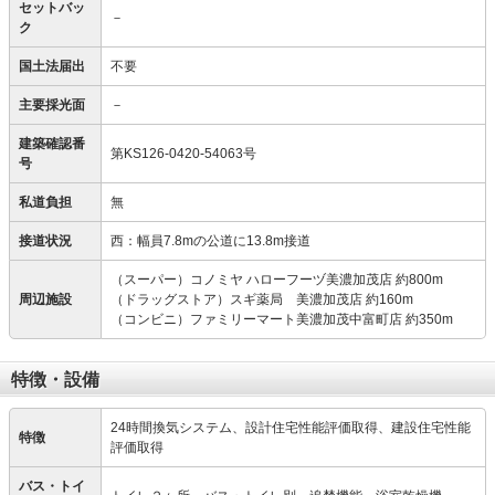
セットバッ
－
ク
国土法届出
不要
主要採光面
－
建築確認番
第KS126-0420-54063号
号
私道負担
無
接道状況
西：幅員7.8mの公道に13.8m接道
（スーパー）コノミヤ ハローフーヅ美濃加茂店 約800m
周辺施設
（ドラッグストア）スギ薬局 美濃加茂店 約160m
（コンビニ）ファミリーマート美濃加茂中富町店 約350m
特徴・設備
24時間換気システム、設計住宅性能評価取得、建設住宅性能
特徴
評価取得
バス・トイ