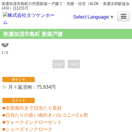
美濃加茂市島町の売買新築一戸建て・売家・住宅（4LDK・美濃太田駅徒歩
14分）[112317]
Select Language
▼
美濃加茂市島町 新築戸建
1 / 5
prev
next
ポイント
▷ 月々返済例：75,934円
コメント
■全室南向きで日当たり良好
■日当たりの良い南向きバルコニー2ヵ所
■ウォークインクローゼット
■シューズインクローク