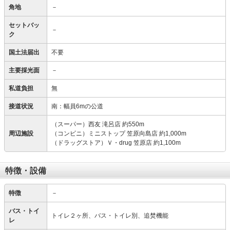
角地
－
セットバッ
－
ク
国土法届出
不要
主要採光面
－
私道負担
無
接道状況
南：幅員6mの公道
（スーパー）西友 滝呂店 約550m
周辺施設
（コンビニ）ミニストップ 笠原向島店 約1,000m
（ドラッグストア）Ｖ・drug 笠原店 約1,100m
特徴・設備
特徴
－
バス・トイ
トイレ２ヶ所、バス・トイレ別、追焚機能
レ