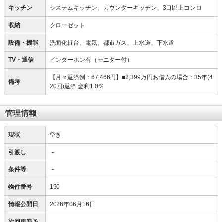
キッチン
システムキッチン、カウンターキッチン、3口以上コンロ
収納
クローゼット
設備・機能
洗面化粧台、電気、都市ガス、上水道、下水道
TV・通信
インターホン有（モニター付）
【月々返済例：67,466円】■2,399万円お借入の場合：35年(4
備考
20回)返済 金利1.0％
管理情報
現状
空き
引渡し
－
条件等
－
物件番号
190
情報公開日
2026年06月16日
次回更新予