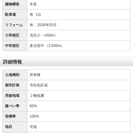
建物構造
木造
駐車場
有
2台
リフォーム
有
2026年03月
小学校区
滝呂小
（450m）
中学校区
多治見中
（2,500m）
詳細情報
土地権利
所有権
都市計画
市街化区域
用途地域
２種低層
建ぺい率
60%
容積率
100%
地目
宅地