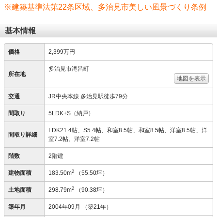
※建築基準法第22条区域、多治見市美しい風景づくり条例
基本情報
価格
2,399万円
多治見市滝呂町
所在地
地図を表示
交通
JR中央本線 多治見駅徒歩79分
間取り
5LDK+S（納戸）
LDK21.4帖、S5.4帖、和室8.5帖、和室8.5帖、洋室8.5帖、洋
間取り詳細
室7.2帖、洋室7.2帖
階数
2階建
2
建物面積
183.50m
（55.50坪）
2
土地面積
298.79m
（90.38坪）
築年月
2004年09月
（築21年）