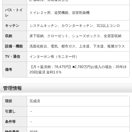
バス・トイ
トイレ２ヶ所、追焚機能、浴室乾燥機
レ
キッチン
システムキッチン、カウンターキッチン、3口以上コンロ
収納
床下収納、クローゼット、シューズボックス、全居室収納
設備・機能
洗面化粧台、電気、都市ガス、上水道、下水道、複層ガラス
TV・通信
インターホン有（モニター付）
【月々返済例：78,475円】■2,780万円お借入の場合：35年(4
備考
20回)返済 金利1.0％
管理情報
現状
完成済
引渡し
－
条件等
－