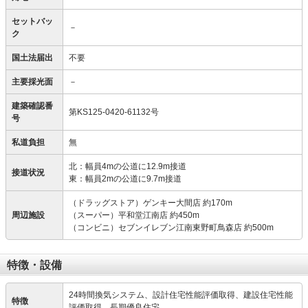
セットバッ
－
ク
国土法届出
不要
主要採光面
－
建築確認番
第KS125-0420-61132号
号
私道負担
無
北：幅員4mの公道に12.9m接道
接道状況
東：幅員2mの公道に9.7m接道
（ドラッグストア）ゲンキー大間店 約170m
周辺施設
（スーパー）平和堂江南店 約450m
（コンビニ）セブンイレブン江南東野町鳥森店 約500m
特徴・設備
24時間換気システム、設計住宅性能評価取得、建設住宅性能
特徴
評価取得、長期優良住宅