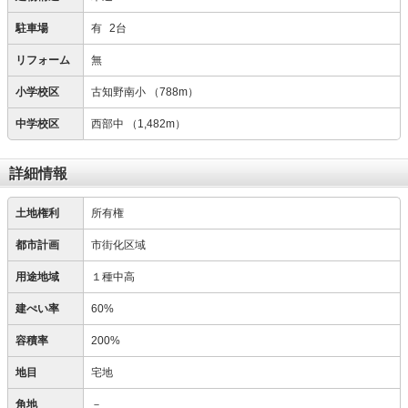
駐車場
有
2台
リフォーム
無
小学校区
古知野南小
（788m）
中学校区
西部中
（1,482m）
詳細情報
土地権利
所有権
都市計画
市街化区域
用途地域
１種中高
建ぺい率
60%
容積率
200%
地目
宅地
角地
－