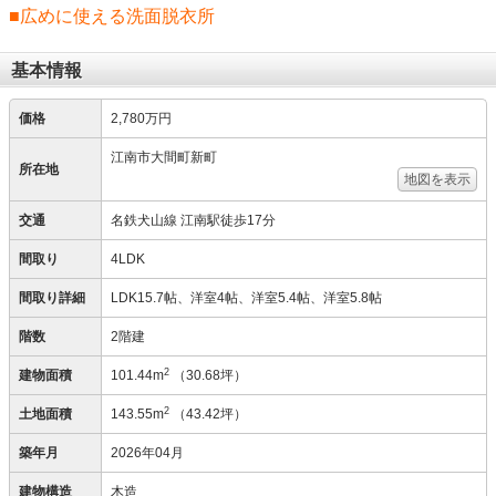
■広めに使える洗面脱衣所
基本情報
価格
2,780万円
江南市大間町新町
所在地
地図を表示
交通
名鉄犬山線 江南駅徒歩17分
間取り
4LDK
間取り詳細
LDK15.7帖、洋室4帖、洋室5.4帖、洋室5.8帖
階数
2階建
2
建物面積
101.44m
（30.68坪）
2
土地面積
143.55m
（43.42坪）
築年月
2026年04月
建物構造
木造