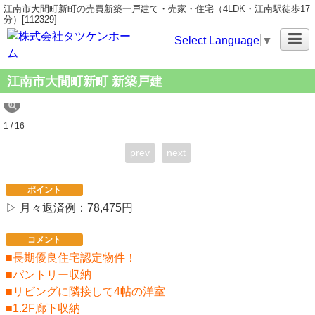
江南市大間町新町の売買新築一戸建て・売家・住宅（4LDK・江南駅徒歩17
分）[112329]
Select Language
▼
江南市大間町新町 新築戸建
1 / 16
prev
next
ポイント
▷ 月々返済例：78,475円
コメント
■長期優良住宅認定物件！
■パントリー収納
■リビングに隣接して4帖の洋室
■1.2F廊下収納