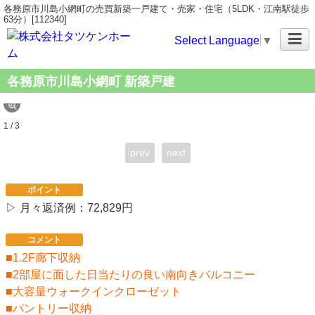
各務原市川島小網町の売買新築一戸建て・売家・住宅（5LDK・江南駅徒歩
63分）[112340]
Select Language
▼
各務原市川島小網町 新築戸建
1 / 3
prev
next
ポイント
▷ 月々返済例：72,829円
コメント
■1.2F廊下収納
■2部屋に面した日当たりの良い南向きバルコニー
■大容量ウォークインクローゼット
■パントリー収納