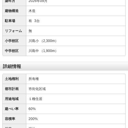
築年月
2026年09月
建物構造
木造
駐車場
有
3台
リフォーム
無
小学校区
川島小
（2,300m）
中学校区
川島中
（1,900m）
詳細情報
土地権利
所有権
都市計画
市街化区域
用途地域
１種住居
建ぺい率
60%
容積率
200%