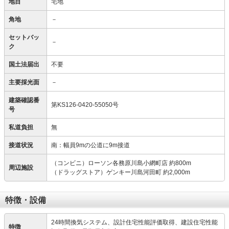
地目
宅地
角地
－
セットバッ
－
ク
国土法届出
不要
主要採光面
－
建築確認番
第KS126-0420-55050号
号
私道負担
無
接道状況
南：幅員9mの公道に9m接道
（コンビニ）ローソン各務原川島小網町店 約800m
周辺施設
（ドラッグストア）ゲンキー川島河田町 約2,000m
特徴・設備
24時間換気システム、設計住宅性能評価取得、建設住宅性能
特徴