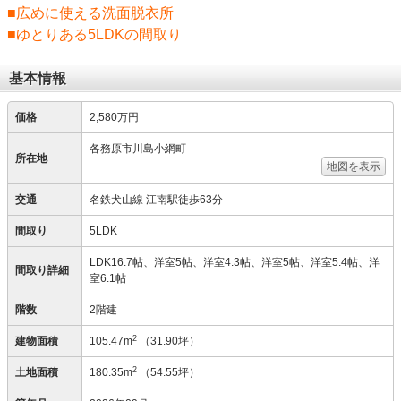
■広めに使える洗面脱衣所
■ゆとりある5LDKの間取り
基本情報
価格
2,580万円
各務原市川島小網町
所在地
地図を表示
交通
名鉄犬山線 江南駅徒歩63分
間取り
5LDK
LDK16.7帖、洋室5帖、洋室4.3帖、洋室5帖、洋室5.4帖、洋
間取り詳細
室6.1帖
階数
2階建
2
建物面積
105.47m
（31.90坪）
2
土地面積
180.35m
（54.55坪）