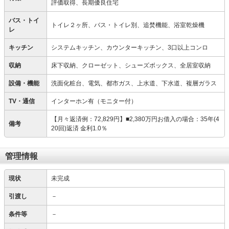
評価取得、長期優良住宅
バス・トイ
トイレ２ヶ所、バス・トイレ別、追焚機能、浴室乾燥機
レ
キッチン
システムキッチン、カウンターキッチン、3口以上コンロ
収納
床下収納、クローゼット、シューズボックス、全居室収納
設備・機能
洗面化粧台、電気、都市ガス、上水道、下水道、複層ガラス
TV・通信
インターホン有（モニター付）
【月々返済例：72,829円】■2,380万円お借入の場合：35年(4
備考
20回)返済 金利1.0％
管理情報
現状
未完成
引渡し
－
条件等
－