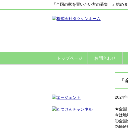
『全国の家を買いたい方の募集！』始めま
トップページ
お問合わせ
『
2024
★全国
今は地
①全国
②地域