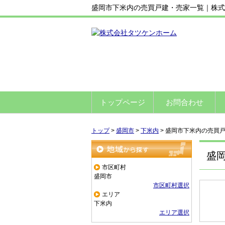
盛岡市下米内の売買戸建・売家一覧｜株式
トップページ
お問合わせ
トップ
>
盛岡市
>
下米内
>
盛岡市下米内の売買
盛
地域から探す
市区町村
盛岡市
市区町村選択
エリア
下米内
エリア選択