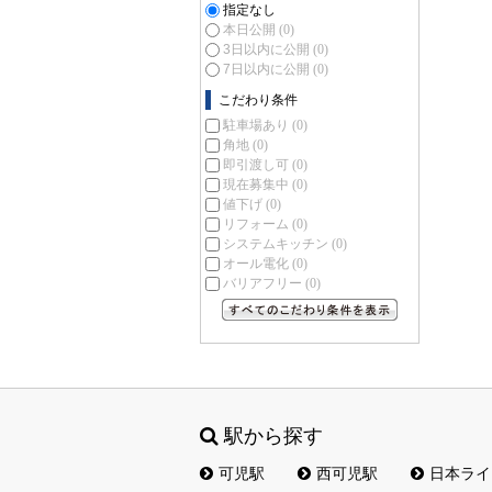
指定なし
本日公開
(0)
3日以内に公開
(0)
7日以内に公開
(0)
こだわり条件
駐車場あり
(0)
角地
(0)
即引渡し可
(0)
現在募集中
(0)
値下げ
(0)
リフォーム
(0)
システムキッチン
(0)
オール電化
(0)
バリアフリー
(0)
すべてのこだわり条件を見る
駅から探す
可児駅
西可児駅
日本ライ