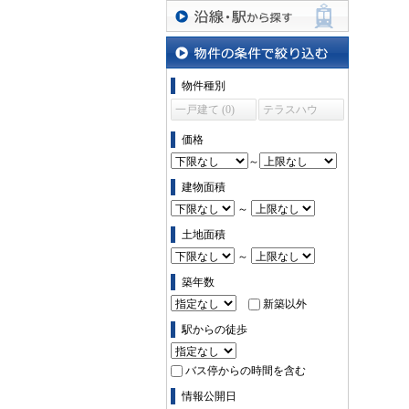
沿線・駅から探す
物件の条件で絞り込む
物件種別
一戸建て (0)
テラスハウ
ス (0)
価格
～
建物面積
～
土地面積
～
築年数
新築以外
駅からの徒歩
バス停からの時間を含む
情報公開日