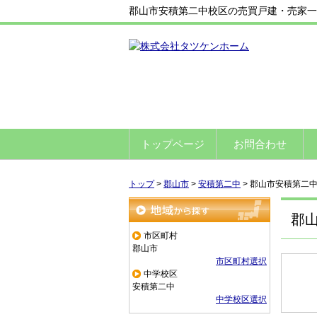
郡山市安積第二中校区の売買戸建・売家一
トップページ
お問合わせ
トップ
>
郡山市
>
安積第二中
>
郡山市安積第二
郡
地域から探す
市区町村
郡山市
市区町村選択
中学校区
安積第二中
中学校区選択