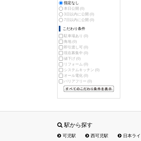
指定なし
本日公開
(0)
3日以内に公開
(0)
7日以内に公開
(0)
こだわり条件
駐車場あり
(0)
角地
(0)
即引渡し可
(0)
現在募集中
(0)
値下げ
(0)
リフォーム
(0)
システムキッチン
(0)
オール電化
(0)
バリアフリー
(0)
すべてのこだわり条件を見る
駅から探す
可児駅
西可児駅
日本ライ