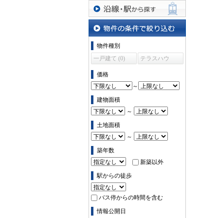
沿線・駅から探す
物件の条件で絞り込む
物件種別
一戸建て (0)
テラスハウ
ス (0)
価格
～
建物面積
～
土地面積
～
築年数
新築以外
駅からの徒歩
バス停からの時間を含む
情報公開日