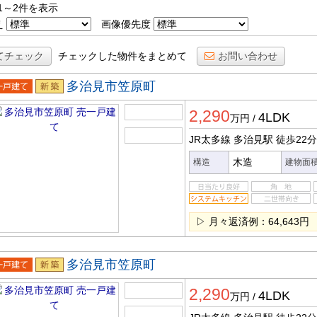
1～2件を表示
え
画像優先度
てチェック
チェックした物件をまとめて
お問い合わせ
多治見市笠原町
一戸建
新築
2,290
4LDK
万円
/
JR太多線 多治見駅
徒歩22分
木造
構造
建物面
▷ 月々返済例：64,643円
多治見市笠原町
一戸建
新築
2,290
4LDK
万円
/