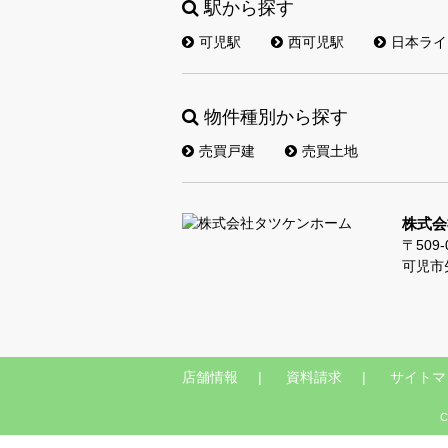
駅から探す
可児駅
西可児駅
日本ライ
物件種別から探す
売買戸建
売買土地
株式会
〒509-
可児市
店舗情報
資料請求
サイトマ
C