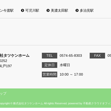
ン今渡駅
可児川駅
美濃太田駅
多治見駅
社タツケンホーム
TEL
0574-65-8303
FAX
0
0252
定休日
水曜日
矢戸197
営業時間
10:00 ～ 17:00
ップ
opyright © 株式会社タツケンホーム All rights Reserved. powered by 不動産クラウドオフ