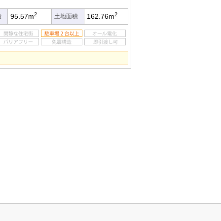
2
2
95.57m
162.76m
積
土地面積