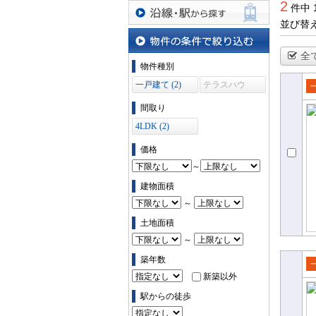
2
件中 
並び替
沿線・駅から探す
全
物件の条件で絞り込む
物件種別
一戸建て (2)
テラスハウ
ス (0)
売
間取り
て
4LDK (2)
価格
～
建物面積
～
土地面積
～
築年数
新築以外
売
て
駅からの徒歩