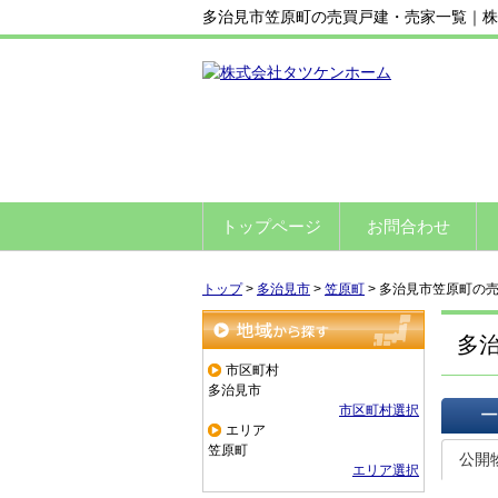
多治見市笠原町の売買戸建・売家一覧｜株
トップページ
お問合わせ
トップ
>
多治見市
>
笠原町
>
多治見市笠原町の
多
地域から探す
市区町村
多治見市
市区町村選択
エリア
一覧で
笠原町
公開
エリア選択