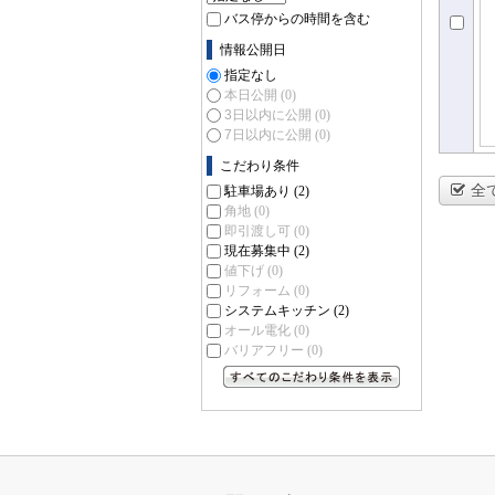
バス停からの時間を含む
情報公開日
指定なし
本日公開
(0)
3日以内に公開
(0)
7日以内に公開
(0)
こだわり条件
全
駐車場あり
(2)
角地
(0)
即引渡し可
(0)
現在募集中
(2)
値下げ
(0)
リフォーム
(0)
システムキッチン
(2)
オール電化
(0)
バリアフリー
(0)
すべてのこだわり条件を見る