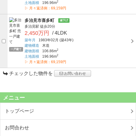
2
土地面積
196.96m
▷ 月々返済例：69,159円
多治見市喜多町
値下げ
多治見駅
徒歩20分
2,450万円
/ 4LDK
築年月
1983年02月
(築43年)
建物構造
木造
一戸建て
2
建物面積
106.86m
2
土地面積
196.96m
▷ 月々返済例：69,159円
チェックした物件を
お問い合わせ
メニュー
トップページ
お問合わせ