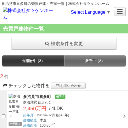
多治見市喜多町の売買戸建・売家一覧｜株式会社タツケンホーム
Select Language
▼
売買戸建物件一覧
検索条件を変更
公開物件（2）
販売中（2）
2
件
チェックした物件を
お問い合わせ
多治見市喜多町
値下げ
多治見駅
徒歩20分
2,450万円
/ 4LDK
築年月
1983年02月
(築43年)
建物構造
木造
一戸建て
2
建物面積
106.86m