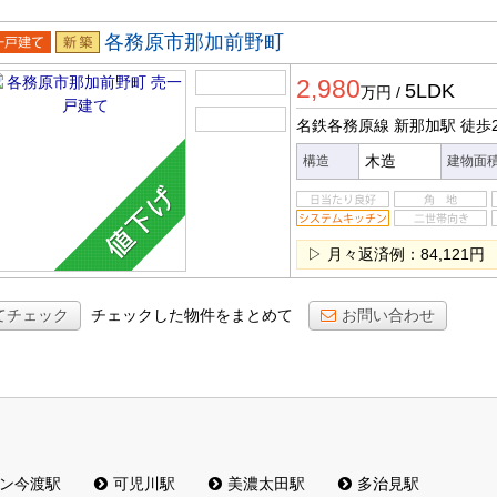
各務原市那加前野町
一戸建
新築
2,980
5LDK
万円
/
名鉄各務原線 新那加駅
徒歩
木造
構造
建物面
▷ 月々返済例：84,121円
てチェック
チェックした物件をまとめて
お問い合わせ
ン今渡駅
可児川駅
美濃太田駅
多治見駅