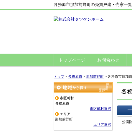
各務原市那加前野町の売買戸建・売家一覧
トップページ
お問合わせ
トップ
>
各務原市
>
那加前野町
>
各務原市那加
各
地域から探す
市区町村
各務原市
市区町村選択
エリア
一覧で
那加前野町
公開
エリア選択