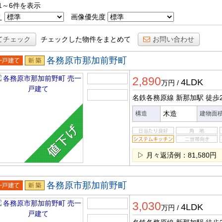
1～6件を表示
え
画像優先度
てチェック
チェックした物件をまとめて
お問い合わせ
各務原市那加前野町
一戸建
新築
2,890
4LDK
万円
/
名鉄各務原線 新那加駅
徒歩
木造
構造
建物面
▷ 月々返済例：81,580円
各務原市那加前野町
一戸建
新築
3,030
4LDK
万円
/