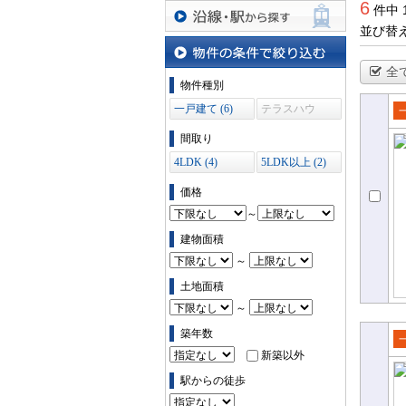
6
件中 
並び替
沿線・駅から探す
全
物件の条件で絞り込む
物件種別
一戸建て (6)
テラスハウ
ス (0)
売
間取り
て
4LDK (4)
5LDK以上 (2)
価格
～
建物面積
～
土地面積
～
築年数
新築以外
売
て
駅からの徒歩