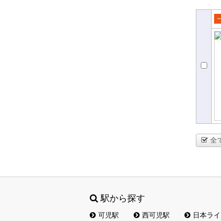
売
て
全
駅から探す
可児駅
西可児駅
日本ライ