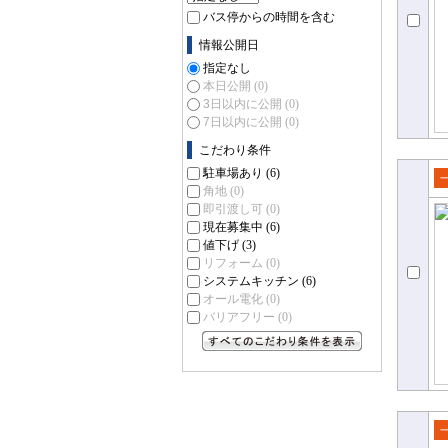
バス停からの時間を含む
情報公開日
指定なし
本日公開
(0)
3日以内に公開
(0)
7日以内に公開
(0)
こだわり条件
駐車場あり
(6)
角地
(0)
売
即引渡し可
(0)
て
現在募集中
(6)
値下げ
(3)
リフォーム
(0)
システムキッチン
(6)
オール電化
(0)
バリアフリー
(0)
すべてのこだわり条件を見る