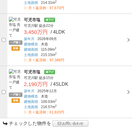
2
土地面積
214.31m
▷ 月々返済例：97,670円
可児市塩
値下げ
可児川駅
徒歩22分
3,450万円
/ 4LDK
築年月
2026年09月
一戸建て
建物構造
木造
新築
2
建物面積
115.09m
2
土地面積
215.15m
▷ 月々返済例：97,388円
可児市塩
値下げ
可児川駅
徒歩15分
2,190万円
/ 4SLDK
築年月
2025年12月
一戸建て
建物構造
木造
新築
2
建物面積
100.03m
2
土地面積
216.57m
▷ 月々返済例：61,820円
チェックした物件を
お問い合わせ