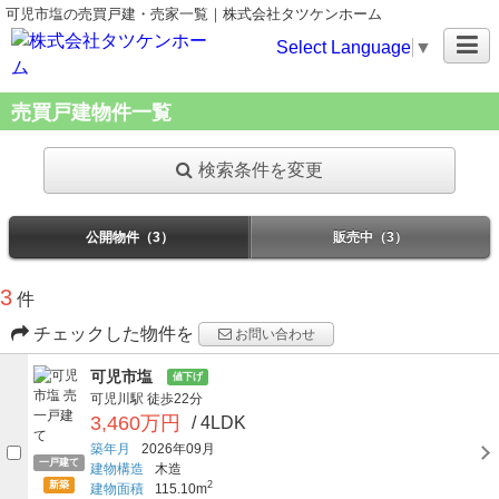
可児市塩の売買戸建・売家一覧｜株式会社タツケンホーム
Select Language
▼
売買戸建物件一覧
検索条件を変更
公開物件（3）
販売中（3）
3
件
チェックした物件を
お問い合わせ
可児市塩
値下げ
可児川駅
徒歩22分
3,460万円
/ 4LDK
築年月
2026年09月
一戸建て
建物構造
木造
新築
2
建物面積
115.10m