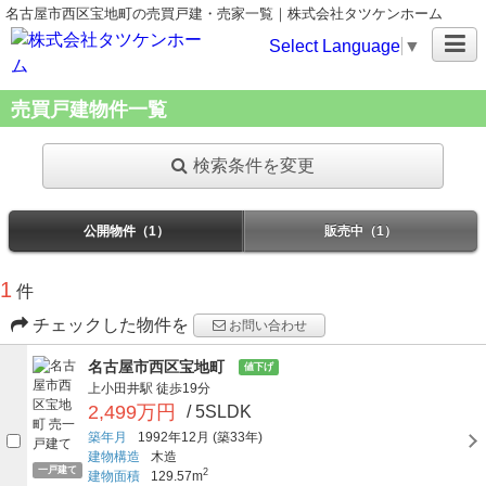
名古屋市西区宝地町の売買戸建・売家一覧｜株式会社タツケンホーム
Select Language
▼
売買戸建物件一覧
検索条件を変更
公開物件（1）
販売中（1）
1
件
チェックした物件を
お問い合わせ
名古屋市西区宝地町
値下げ
上小田井駅
徒歩19分
2,499万円
/ 5SLDK
築年月
1992年12月
(築33年)
建物構造
木造
一戸建て
2
建物面積
129.57m