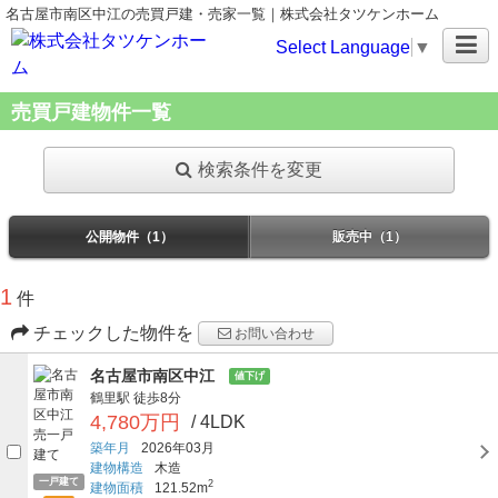
名古屋市南区中江の売買戸建・売家一覧｜株式会社タツケンホーム
Select Language
▼
売買戸建物件一覧
検索条件を変更
公開物件（1）
販売中（1）
1
件
チェックした物件を
お問い合わせ
名古屋市南区中江
値下げ
鶴里駅
徒歩8分
4,780万円
/ 4LDK
築年月
2026年03月
建物構造
木造
一戸建て
2
建物面積
121.52m