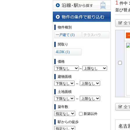
1
件中 
並び替
沿線・駅から探す
全
物件の条件で絞り込む
物件種別
一戸建て (1)
テラスハウ
ス (0)
売
間取り
て
4LDK (1)
価格
～
建物面積
～
土地面積
～
全
築年数
新築以外
駅からの徒歩
名古