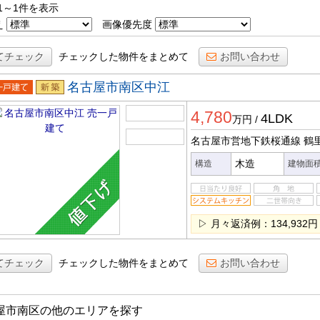
1～1件を表示
え
画像優先度
てチェック
チェックした物件をまとめて
お問い合わせ
名古屋市南区中江
一戸建
新築
4,780
4LDK
万円
/
名古屋市営地下鉄桜通線 鶴
木造
構造
建物面
▷ 月々返済例：134,932円
てチェック
チェックした物件をまとめて
お問い合わせ
屋市南区の他のエリアを探す