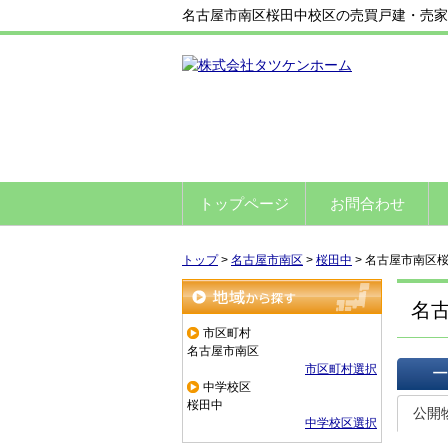
名古屋市南区桜田中校区の売買戸建・売家
トップページ
お問合わせ
トップ
>
名古屋市南区
>
桜田中
>
名古屋市南区
名
地域から探す
市区町村
名古屋市南区
市区町村選択
中学校区
一覧で
桜田中
公開
中学校区選択