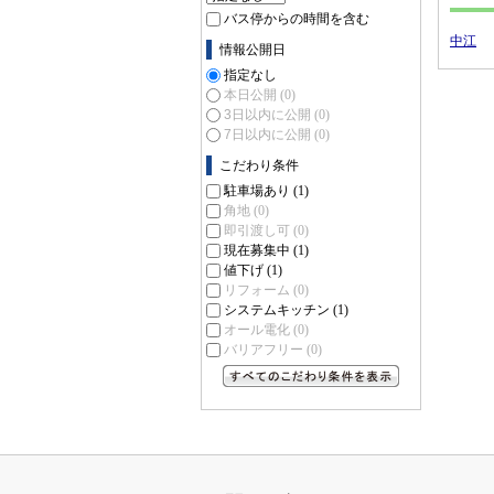
バス停からの時間を含む
中江
情報公開日
指定なし
本日公開
(0)
3日以内に公開
(0)
7日以内に公開
(0)
こだわり条件
駐車場あり
(1)
角地
(0)
即引渡し可
(0)
現在募集中
(1)
値下げ
(1)
リフォーム
(0)
システムキッチン
(1)
オール電化
(0)
バリアフリー
(0)
すべてのこだわり条件を見る