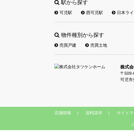
駅から探す
可児駅
西可児駅
日本ライ
物件種別から探す
売買戸建
売買土地
株式会
〒509-
可児市
店舗情報
資料請求
サイトマ
C