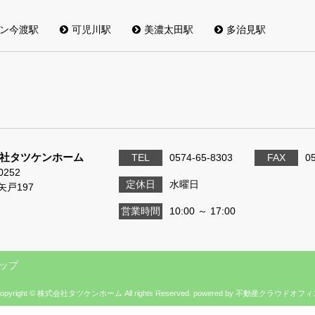
ン今渡駅
可児川駅
美濃太田駅
多治見駅
社タツケンホーム
TEL
0574-65-8303
FAX
0
0252
定休日
水曜日
矢戸197
営業時間
10:00 ～ 17:00
ップ
opyright © 株式会社タツケンホーム All rights Reserved. powered by 不動産クラウドオフ