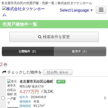
名古屋市天白区の売買戸建・売家一覧｜株式会社タツケンホーム
Select Language
▼
売買戸建物件一覧
検索条件を変更
公開物件（2）
販売中（2）
2
件
チェックした物件を
お問い合わせ
名古屋市天白区山根町
値下げ
相生山駅
徒歩17分
4,277万円
/ 3LDK
築年月
2026年06月
建物構造
木造
2
建物面積
93.17m