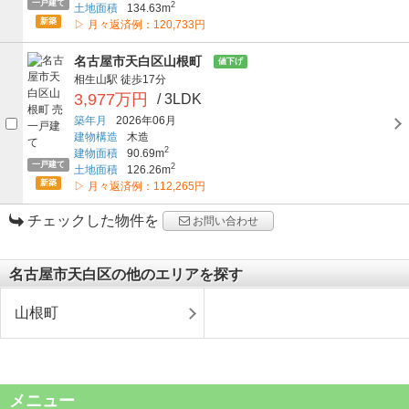
一戸建て
2
土地面積
134.63m
新築
▷ 月々返済例：120,733円
名古屋市天白区山根町
値下げ
相生山駅
徒歩17分
3,977万円
/ 3LDK
築年月
2026年06月
建物構造
木造
2
建物面積
90.69m
一戸建て
2
土地面積
126.26m
新築
▷ 月々返済例：112,265円
チェックした物件を
お問い合わせ
名古屋市天白区の他のエリアを探す
山根町
メニュー