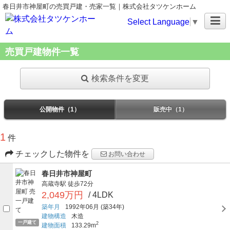
春日井市神屋町の売買戸建・売家一覧｜株式会社タツケンホーム
Select Language
▼
売買戸建物件一覧
検索条件を変更
公開物件（1）
販売中（1）
1
件
チェックした物件を
お問い合わせ
春日井市神屋町
高蔵寺駅
徒歩72分
2,049万円
/ 4LDK
築年月
1992年06月
(築34年)
建物構造
木造
一戸建て
2
建物面積
133.29m