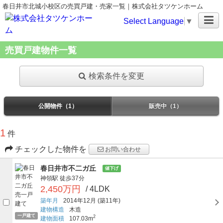
春日井市北城小校区の売買戸建・売家一覧｜株式会社タツケンホーム
Select Language
▼
売買戸建物件一覧
検索条件を変更
公開物件（1）
販売中（1）
1
件
チェックした物件を
お問い合わせ
春日井市不二ガ丘
値下げ
神領駅
徒歩37分
2,450万円
/ 4LDK
築年月
2014年12月
(築11年)
建物構造
木造
一戸建て
2
建物面積
107.03m