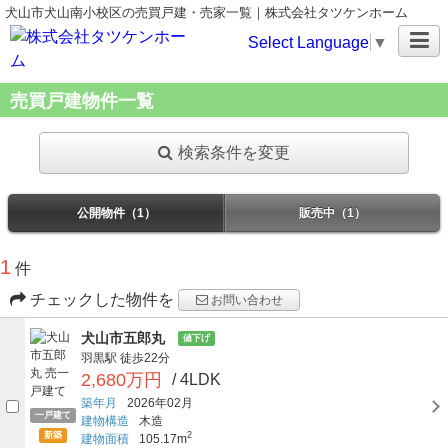
犬山市犬山南小校区の売買戸建・売家一覧｜株式会社タツケンホーム
Select Language
▼
売買戸建物件一覧
検索条件を変更
公開物件（1）
販売中（1）
1
件
チェックした物件を
お問い合わせ
犬山市五郎丸
値下げ
羽黒駅
徒歩22分
2,680万円
/ 4LDK
築年月
2026年02月
一戸建て
建物構造
木造
新築
2
建物面積
105.17m