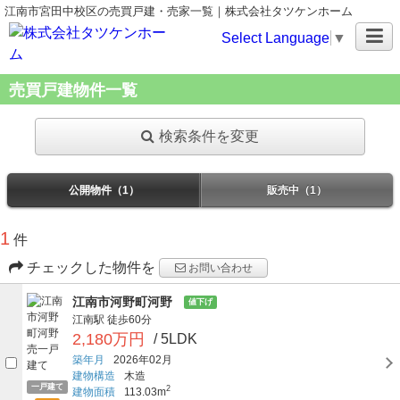
江南市宮田中校区の売買戸建・売家一覧｜株式会社タツケンホーム
Select Language
▼
売買戸建物件一覧
検索条件を変更
公開物件（1）
販売中（1）
1
件
チェックした物件を
お問い合わせ
江南市河野町河野
値下げ
江南駅
徒歩60分
2,180万円
/ 5LDK
築年月
2026年02月
建物構造
木造
一戸建て
2
建物面積
113.03m