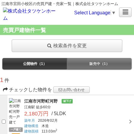
江南市宮田小校区の売買戸建・売家一覧｜株式会社タツケンホーム
Select Language
▼
売買戸建物件一覧
検索条件を変更
公開物件（1）
販売中（1）
1
件
チェックした物件を
お問い合わせ
江南市河野町河野
値下げ
江南駅
徒歩60分
2,180万円
/ 5LDK
築年月
2026年02月
建物構造
木造
一戸建て
2
建物面積
113.03m