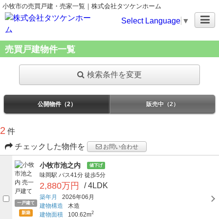
小牧市の売買戸建・売家一覧｜株式会社タツケンホーム
Select Language
▼
売買戸建物件一覧
検索条件を変更
公開物件（2）
販売中（2）
2
件
チェックした物件を
お問い合わせ
小牧市池之内
値下げ
味岡駅
バス41分
徒歩5分
2,880万円
/ 4LDK
築年月
2026年06月
一戸建て
建物構造
木造
新築
2
建物面積
100.62m