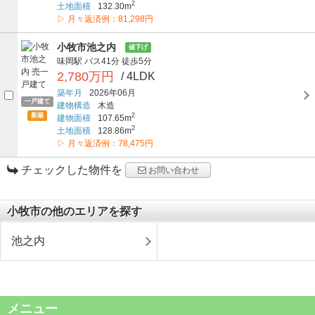
2
土地面積
132.30m
▷ 月々返済例：81,298円
小牧市池之内
値下げ
味岡駅
バス41分
徒歩5分
2,780万円
/ 4LDK
築年月
2026年06月
一戸建て
建物構造
木造
新築
2
建物面積
107.65m
2
土地面積
128.86m
▷ 月々返済例：78,475円
チェックした物件を
お問い合わせ
小牧市の他のエリアを探す
池之内
メニュー