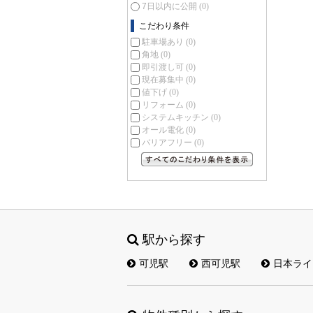
7日以内に公開
(0)
こだわり条件
駐車場あり
(0)
角地
(0)
即引渡し可
(0)
現在募集中
(0)
値下げ
(0)
リフォーム
(0)
システムキッチン
(0)
オール電化
(0)
バリアフリー
(0)
すべてのこだわり条件を見る
駅から探す
可児駅
西可児駅
日本ライ