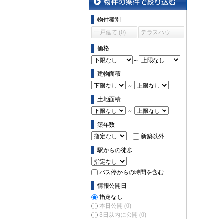
物件の条件で絞り込む
物件種別
一戸建て (0)
テラスハウ
ス (0)
価格
～
建物面積
～
土地面積
～
築年数
新築以外
駅からの徒歩
バス停からの時間を含む
情報公開日
指定なし
本日公開
(0)
3日以内に公開
(0)