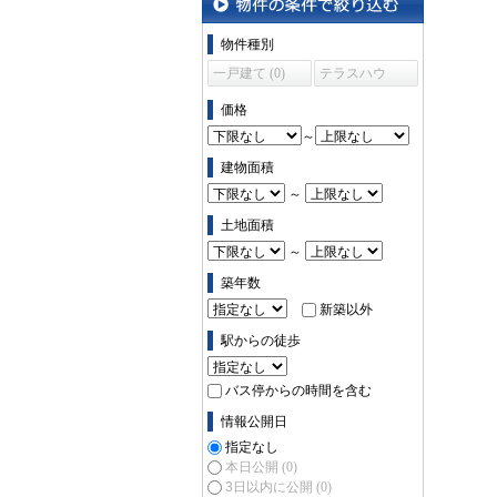
物件の条件で絞り込む
物件種別
一戸建て (0)
テラスハウ
ス (0)
価格
～
建物面積
～
土地面積
～
築年数
新築以外
駅からの徒歩
バス停からの時間を含む
情報公開日
指定なし
本日公開
(0)
3日以内に公開
(0)