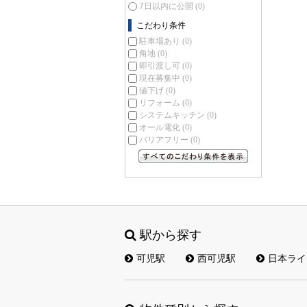
7日以内に公開
(0)
こだわり条件
駐車場あり
(0)
角地
(0)
即引渡し可
(0)
現在募集中
(0)
値下げ
(0)
リフォーム
(0)
システムキッチン
(0)
オール電化
(0)
バリアフリー
(0)
すべてのこだわり条件を見る
駅から探す
可児駅
西可児駅
日本ライ