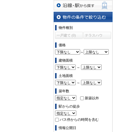
沿線・駅から探す
物件の条件で絞り込む
物件種別
一戸建て (0)
テラスハウ
ス (0)
価格
～
建物面積
～
土地面積
～
築年数
新築以外
駅からの徒歩
バス停からの時間を含む
情報公開日