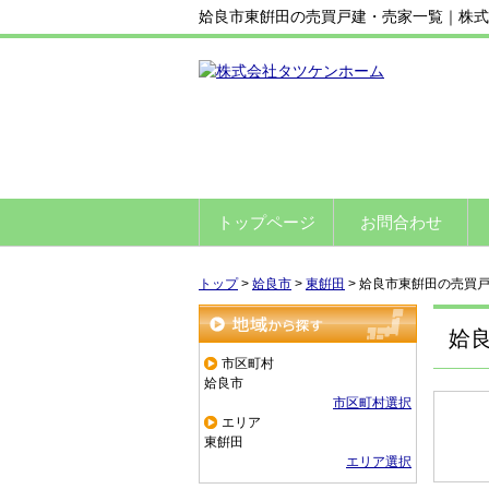
姶良市東餠田の売買戸建・売家一覧｜株式
トップページ
お問合わせ
トップ
>
姶良市
>
東餠田
>
姶良市東餠田の売買
姶
地域から探す
市区町村
姶良市
市区町村選択
エリア
東餠田
エリア選択