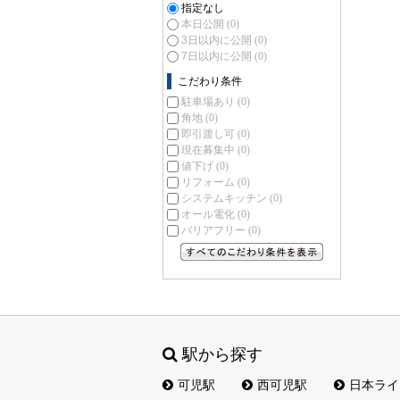
指定なし
本日公開
(0)
3日以内に公開
(0)
7日以内に公開
(0)
こだわり条件
駐車場あり
(0)
角地
(0)
即引渡し可
(0)
現在募集中
(0)
値下げ
(0)
リフォーム
(0)
システムキッチン
(0)
オール電化
(0)
バリアフリー
(0)
すべてのこだわり条件を見る
駅から探す
可児駅
西可児駅
日本ライ