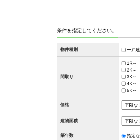
条件を指定してください。
物件種別
一戸建
1R～
2K～
間取り
3K～
4K～
5K～
価格
建物面積
築年数
指定な