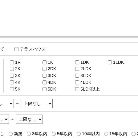
て
テラスハウス
1R
1K
1DK
1LDK
2K
2DK
2LDK
3K
3DK
3LDK
4K
4DK
4LDK
5K
5DK
5LDK以上
～
～
し
新築
3年以内
5年以内
10年以内
15年以内