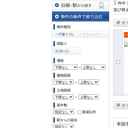
1
件中 
並び替
沿線・駅から探す
全
物件の条件で絞り込む
物件種別
一戸建て (1)
テラスハウ
ス (0)
売
間取り
て
3LDK (1)
価格
～
建物面積
～
土地面積
～
全
築年数
新築以外
駅からの徒歩
半田