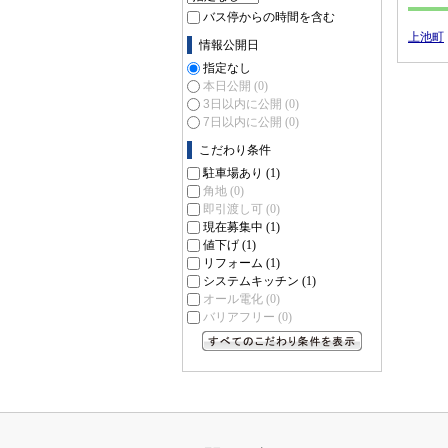
バス停からの時間を含む
上池町
情報公開日
指定なし
本日公開
(0)
3日以内に公開
(0)
7日以内に公開
(0)
こだわり条件
駐車場あり
(1)
角地
(0)
即引渡し可
(0)
現在募集中
(1)
値下げ
(1)
リフォーム
(1)
システムキッチン
(1)
オール電化
(0)
バリアフリー
(0)
すべてのこだわり条件を見る