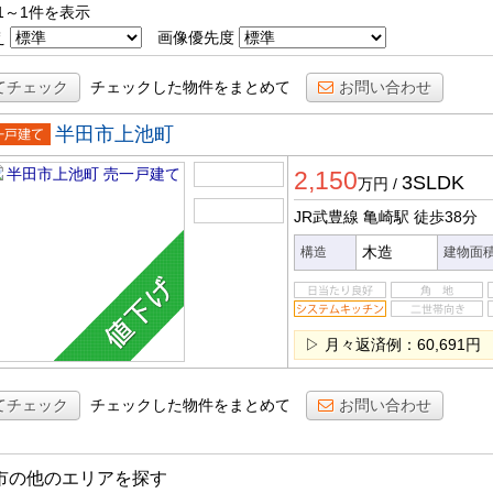
1～1件を表示
え
画像優先度
てチェック
チェックした物件をまとめて
お問い合わせ
半田市上池町
一戸建
2,150
3SLDK
万円
/
JR武豊線 亀崎駅
徒歩38分
木造
構造
建物面
▷ 月々返済例：60,691円
てチェック
チェックした物件をまとめて
お問い合わせ
市の他のエリアを探す