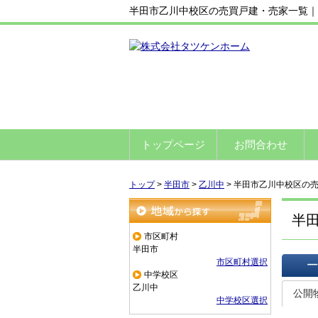
半田市乙川中校区の売買戸建・売家一覧｜
トップページ
お問合わせ
トップ
>
半田市
>
乙川中
>
半田市乙川中校区の
半
地域から探す
市区町村
半田市
市区町村選択
中学校区
一覧で
乙川中
公開
中学校区選択