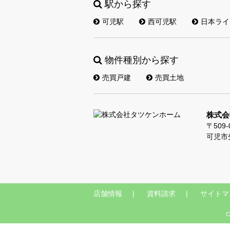
駅から探す
可児駅
西可児駅
日本ライ
物件種別から探す
売買戸建
売買土地
株式会
〒509-
可児市
店舗情報
資料請求
サイトマ
C