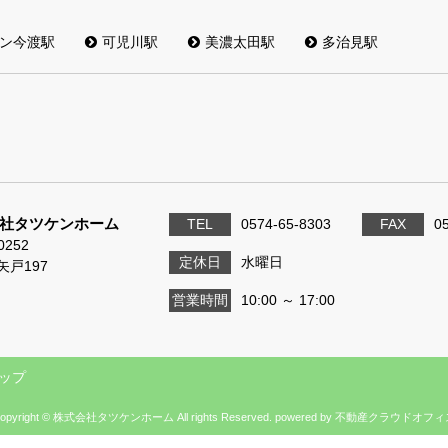
ン今渡駅
可児川駅
美濃太田駅
多治見駅
社タツケンホーム
TEL
0574-65-8303
FAX
0
0252
定休日
水曜日
矢戸197
営業時間
10:00 ～ 17:00
ップ
opyright © 株式会社タツケンホーム All rights Reserved. powered by 不動産クラウドオフ