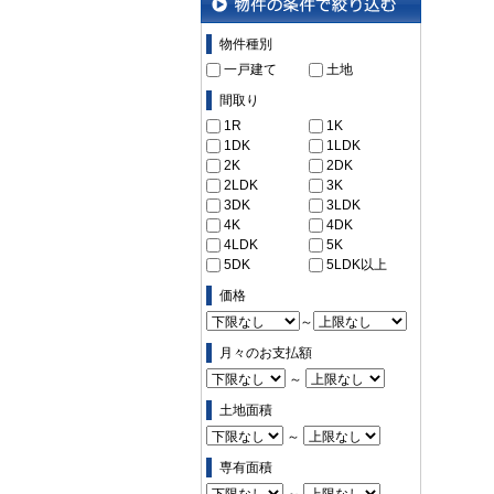
物件の条件で絞り込む
物件種別
一戸建て
土地
間取り
1R
1K
1DK
1LDK
2K
2DK
2LDK
3K
3DK
3LDK
4K
4DK
4LDK
5K
5DK
5LDK以上
価格
～
月々のお支払額
～
土地面積
～
専有面積
～