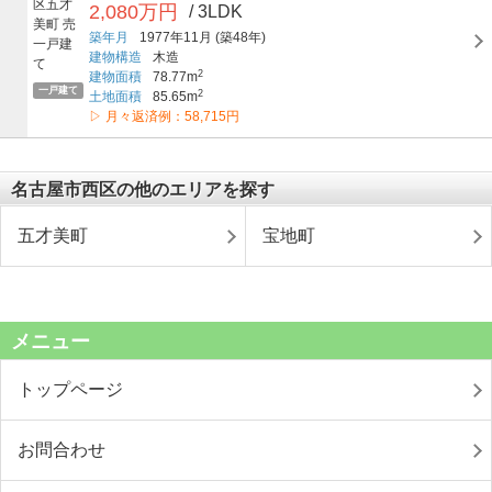
2,080万円
/ 3LDK
築年月
1977年11月
(築48年)
建物構造
木造
2
建物面積
78.77m
一戸建て
2
土地面積
85.65m
▷ 月々返済例：58,715円
名古屋市西区の他のエリアを探す
五才美町
宝地町
メニュー
トップページ
お問合わせ