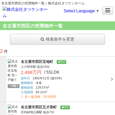
名古屋市西区の売買物件一覧｜株式会社タツケンホーム
Select Language
▼
名古屋市西区の売買物件一覧
検索条件を変更
2
件
名古屋市西区宝地町
値下げ
上小田井駅
徒歩19分
2,499万円
/ 5SLDK
築年月
1992年12月
(築33年)
建物構造
木造
一戸建て
2
建物面積
129.57m
2
土地面積
83.11m
▷ 月々返済例：70,543円
名古屋市西区五才美町
値下げ
庄内緑地公園駅
徒歩7分