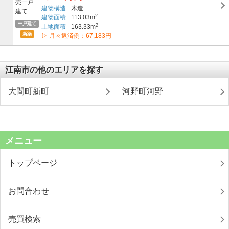
建物構造
木造
2
建物面積
113.03m
一戸建て
2
土地面積
163.33m
新築
▷ 月々返済例：67,183円
江南市の他のエリアを探す
大間町新町
河野町河野
メニュー
トップページ
お問合わせ
売買検索