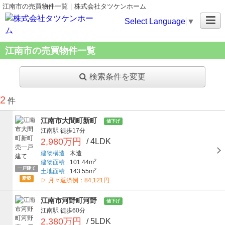
江南市の売買物件一覧｜株式会社タツケンホーム
Select Language
▼
江南市の売買物件一覧
検索条件を変更
2
件
江南市大間町新町
値下げ
江南駅
徒歩17分
2,980万円
/ 4LDK
建物構造
木造
2
建物面積
101.44m
一戸建て
2
土地面積
143.55m
新築
▷ 月々返済例：84,121円
江南市河野町河野
値下げ
江南駅
徒歩60分
2,380万円
/ 5LDK