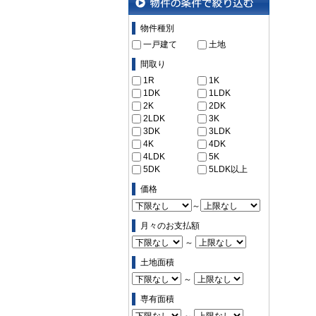
物件の条件で絞り込む
物件種別
一戸建て
土地
間取り
1R
1K
1DK
1LDK
2K
2DK
2LDK
3K
3DK
3LDK
4K
4DK
4LDK
5K
5DK
5LDK以上
価格
～
月々のお支払額
～
土地面積
～
専有面積
～