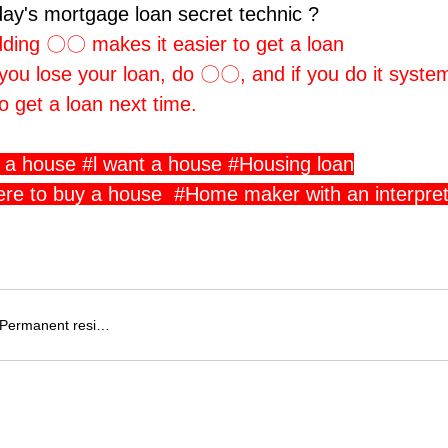
ay's mortgage loan secret technic ?
ding 〇〇 makes it easier to get a loan
you lose your loan, do 〇〇, and if you do it systemati
o get a loan next time.
 a house #l want a house #Housing loan
re to buy a house #Home maker with an interpret
Permanent resi…