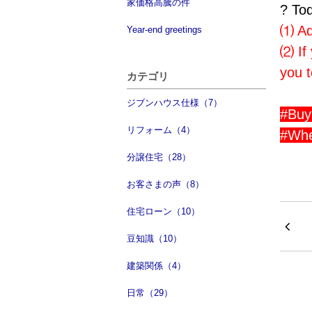
家価格高騰の件
? Tod
⑴ Ad
Year-end greetings
⑵ If 
you t
カテゴリ
ジブンハウス仕様（7）
#Buy
リフォーム（4）
#Whe
分譲住宅（28）
お客さまの声（8）
住宅ローン（10）
豆知識（10）
建築関係（4）
日常（29）