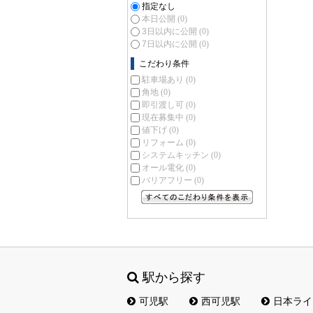
指定なし
本日公開
(0)
3日以内に公開
(0)
7日以内に公開
(0)
こだわり条件
駐車場あり
(0)
角地
(0)
即引渡し可
(0)
現在募集中
(0)
値下げ
(0)
リフォーム
(0)
システムキッチン
(0)
オール電化
(0)
バリアフリー
(0)
すべてのこだわり条件を見る
駅から探す
可児駅
西可児駅
日本ライ