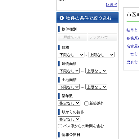
駅選択
市区
物件の条件で絞り込む
物件種別
岐阜市
一戸建て (0)
テラスハウ
各務原
ス (0)
名古屋
価格
一宮市
～
岩倉市
建物面積
～
土地面積
～
築年数
新築以外
駅からの徒歩
バス停からの時間を含む
情報公開日