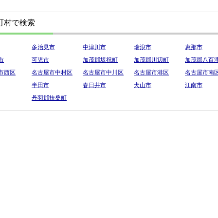
町村で検索
多治見市
中津川市
瑞浪市
恵那市
市
可児市
加茂郡坂祝町
加茂郡川辺町
加茂郡八百
市西区
名古屋市中村区
名古屋市中川区
名古屋市港区
名古屋市南
半田市
春日井市
犬山市
江南市
丹羽郡扶桑町