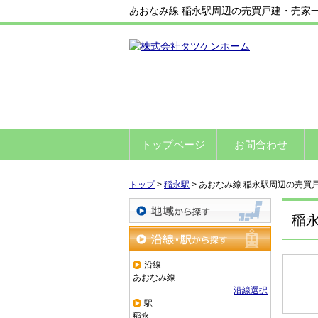
あおなみ線 稲永駅周辺の売買戸建・売家
トップページ
お問合わせ
トップ
>
稲永駅
>
あおなみ線 稲永駅周辺の売買
稲
地域から探す
沿線・駅から探す
沿線
あおなみ線
沿線選択
駅
稲永