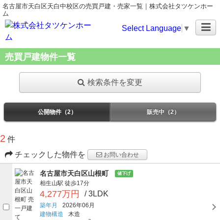
名古屋市天白区天白中校区の売買戸建・売家一覧｜株式会社タツケンホー
ム
Select Language
▼
売買戸建物件一覧
検索条件を変更
公開物件（2）
販売中（2）
2
件
チェックした物件を
お問い合わせ
名古屋市天白区山根町
値下げ
相生山駅
徒歩17分
4,277万円
/ 3LDK
築年月
2026年06月
建物構造
木造