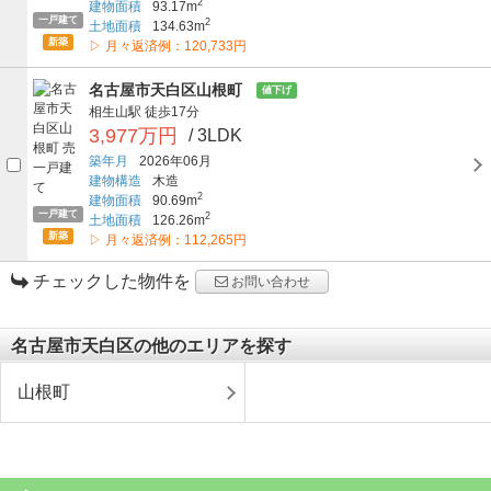
2
建物面積
93.17m
一戸建て
2
土地面積
134.63m
新築
▷ 月々返済例：120,733円
名古屋市天白区山根町
値下げ
相生山駅
徒歩17分
3,977万円
/ 3LDK
築年月
2026年06月
建物構造
木造
2
建物面積
90.69m
一戸建て
2
土地面積
126.26m
新築
▷ 月々返済例：112,265円
チェックした物件を
お問い合わせ
名古屋市天白区の他のエリアを探す
山根町