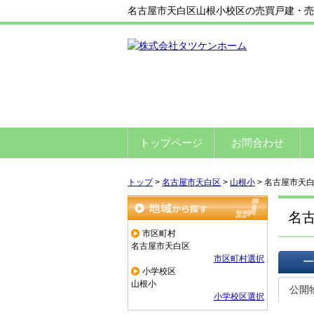
名古屋市天白区山根小校区の売買戸建・売
トップページ
お問合わせ
トップ
>
名古屋市天白区
>
山根小
>
名古屋市天
名
地域から探す
市区町村
名古屋市天白区
市区町村選択
小学校区
一覧で
山根小
公開
小学校区選択