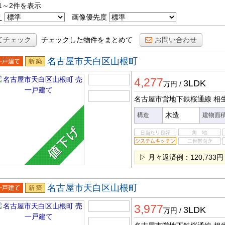
1～2件を表示
え
画像優先度
てチェック
チェックした物件をまとめて
お問い合わせ
名古屋市天白区山根町
一戸建
新築
4,277
3LDK
万円
/
名古屋市営地下鉄桜通線 相
木造
構造
建物面
▷ 月々返済例：120,733円
名古屋市天白区山根町
一戸建
新築
3,977
3LDK
万円
/