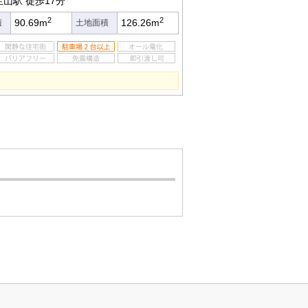
生山駅
徒歩17分
2
2
90.69m
126.26m
積
土地面積