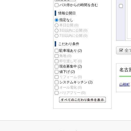
バス停からの時間を含む
情報公開日
指定なし
本日公開
(0)
3日以内に公開
(0)
7日以内に公開
(0)
こだわり条件
全
駐車場あり
(2)
角地
(0)
即引渡し可
(0)
現在募集中
(2)
名古
値下げ
(2)
リフォーム
(0)
システムキッチン
(2)
山根町
オール電化
(0)
バリアフリー
(0)
すべてのこだわり条件を見る