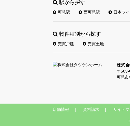
駅から探す
可児駅
西可児駅
日本ライ
物件種別から探す
売買戸建
売買土地
株式会
〒509-
可児市
店舗情報
資料請求
サイトマ
C