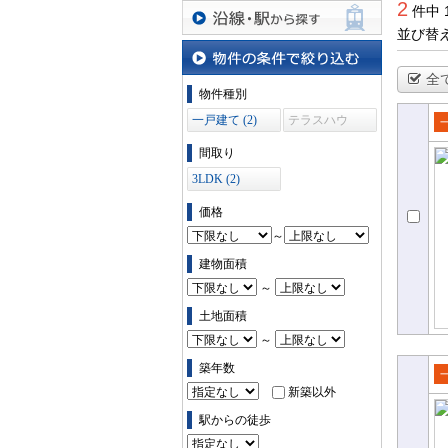
2
件中 
並び替
沿線・駅から探す
全
物件の条件で絞り込む
物件種別
一戸建て (2)
テラスハウ
ス (0)
売
間取り
て
3LDK (2)
価格
～
建物面積
～
土地面積
～
築年数
新築以外
売
て
駅からの徒歩