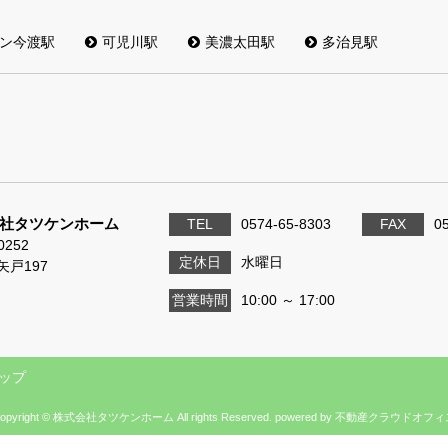
ン今渡駅
可児川駅
美濃太田駅
多治見駅
社タツケンホーム
TEL
0574-65-8303
FAX
0
0252
定休日
水曜日
矢戸197
営業時間
10:00 ～ 17:00
ップ
opyright © 株式会社タツケンホーム All rights Reserved. powered by 不動産クラウドオフ