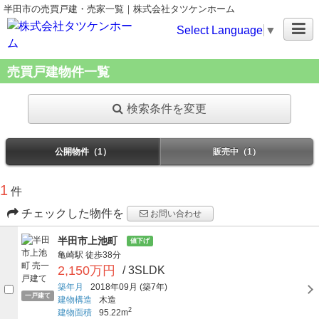
半田市の売買戸建・売家一覧｜株式会社タツケンホーム
Select Language
▼
売買戸建物件一覧
検索条件を変更
公開物件（1）
販売中（1）
1
件
チェックした物件を
お問い合わせ
半田市上池町
値下げ
亀崎駅
徒歩38分
2,150万円
/ 3SLDK
築年月
2018年09月
(築7年)
一戸建て
建物構造
木造
2
建物面積
95.22m