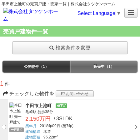
半田市上池町の売買戸建・売家一覧｜株式会社タツケンホーム
Select Language
▼
売買戸建物件一覧
検索条件を変更
公開物件（1）
販売中（1）
1
件
チェックした物件を
お問い合わせ
半田市上池町
値下げ
亀崎駅
徒歩38分
2,150万円
/ 3SLDK
築年月
2018年09月
(築7年)
一戸建て
建物構造
木造
2
建物面積
95.22m