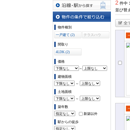
2
件中 
並び替
沿線・駅から探す
全
物件の条件で絞り込む
物件種別
一戸建て (2)
テラスハウ
ス (0)
売
間取り
て
4LDK (2)
価格
～
建物面積
～
土地面積
～
築年数
新築以外
売
て
駅からの徒歩