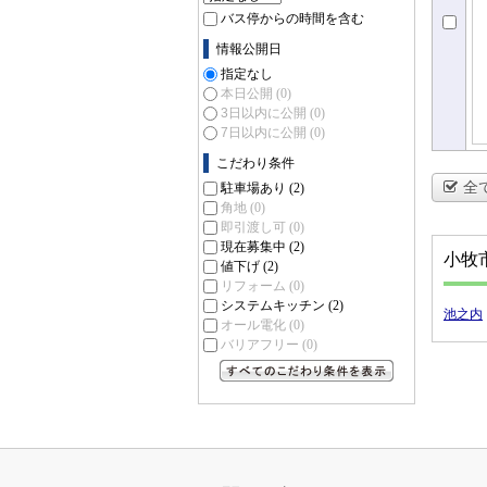
バス停からの時間を含む
情報公開日
指定なし
本日公開
(0)
3日以内に公開
(0)
7日以内に公開
(0)
こだわり条件
全
駐車場あり
(2)
角地
(0)
即引渡し可
(0)
現在募集中
(2)
小牧
値下げ
(2)
リフォーム
(0)
システムキッチン
(2)
池之内
オール電化
(0)
バリアフリー
(0)
すべてのこだわり条件を見る