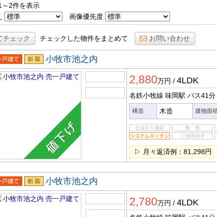
1～2件を表示
え
画像優先度
てチェック
チェックした物件をまとめて
お問い合わせ
小牧市池之内
一戸建
新築
2,880
4LDK
万円
/
名鉄小牧線 味岡駅
バス41分
木造
構造
建物面
▷ 月々返済例：81,298円
小牧市池之内
一戸建
新築
2,780
4LDK
万円
/