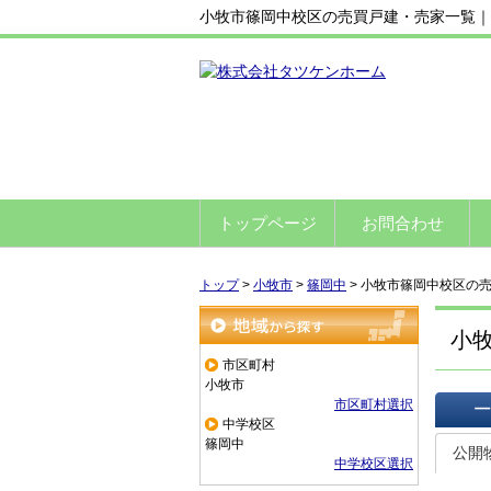
小牧市篠岡中校区の売買戸建・売家一覧｜
トップページ
お問合わせ
トップ
>
小牧市
>
篠岡中
>
小牧市篠岡中校区の
小
地域から探す
市区町村
小牧市
市区町村選択
中学校区
一覧で
篠岡中
公開
中学校区選択