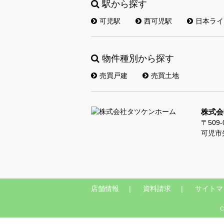
駅から探す
可児駅
西可児駅
日本ライ
物件種別から探す
売買戸建
売買土地
株式会
〒509-
可児市
店舗情報
資料請求
サイトマ
C