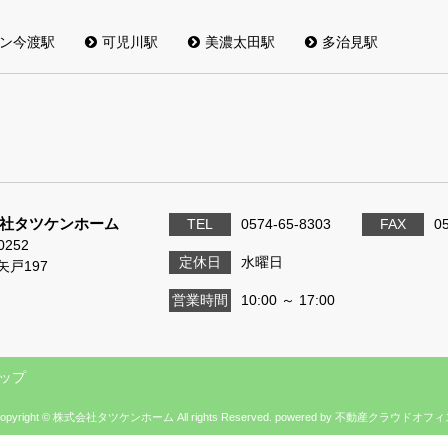
ン今渡駅
可児川駅
美濃太田駅
多治見駅
社タツケンホーム
TEL
0574-65-8303
FAX
0
0252
定休日
水曜日
矢戸197
営業時間
10:00 ～ 17:00
ップ
opyright © 株式会社タツケンホーム All rights Reserved. powered by 不動産クラウドオフ