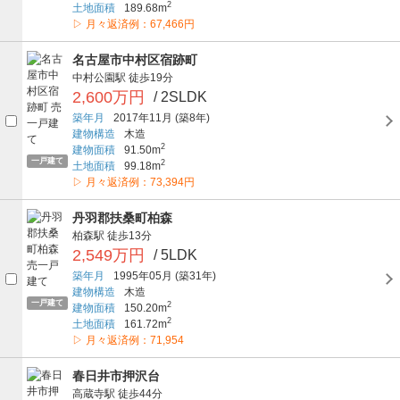
2
土地面積
189.68m
▷ 月々返済例：67,466円
名古屋市中村区宿跡町
中村公園駅
徒歩19分
2,600万円
/ 2SLDK
築年月
2017年11月
(築8年)
建物構造
木造
2
建物面積
91.50m
一戸建て
2
土地面積
99.18m
▷ 月々返済例：73,394円
丹羽郡扶桑町柏森
柏森駅
徒歩13分
2,549万円
/ 5LDK
築年月
1995年05月
(築31年)
建物構造
木造
一戸建て
2
建物面積
150.20m
2
土地面積
161.72m
▷ 月々返済例：71,954
春日井市押沢台
高蔵寺駅
徒歩44分