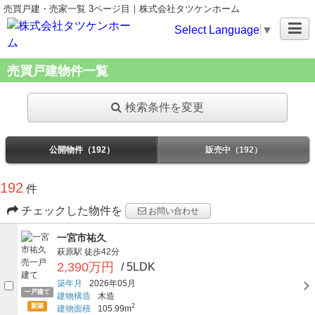
売買戸建・売家一覧 3ページ目｜株式会社タツケンホーム
Select Language
▼
売買戸建物件一覧
検索条件を変更
公開物件（192）
販売中（192）
192
件
チェックした物件を
お問い合わせ
一宮市祐久
萩原駅
徒歩42分
2,390万円
/ 5LDK
築年月
2026年05月
一戸建て
建物構造
木造
新築
2
建物面積
105.99m