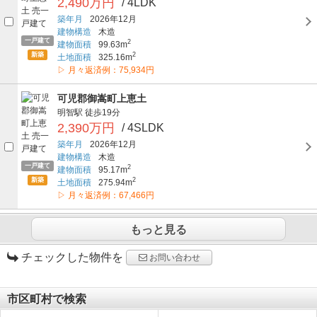
2,490万円
/ 4LDK
築年月
2026年12月
建物構造
木造
一戸建て
2
建物面積
99.63m
新築
2
土地面積
325.16m
▷ 月々返済例：75,934円
可児郡御嵩町上恵土
明智駅
徒歩19分
2,390万円
/ 4SLDK
築年月
2026年12月
建物構造
木造
一戸建て
2
建物面積
95.17m
新築
2
土地面積
275.94m
▷ 月々返済例：67,466円
もっと見る
チェックした物件を
お問い合わせ
市区町村で検索