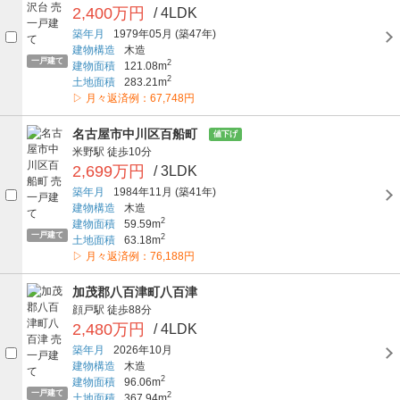
2,400万円
/ 4LDK
築年月
1979年05月
(築47年)
建物構造
木造
一戸建て
2
建物面積
121.08m
2
土地面積
283.21m
▷ 月々返済例：67,748円
名古屋市中川区百船町
値下げ
米野駅
徒歩10分
2,699万円
/ 3LDK
築年月
1984年11月
(築41年)
建物構造
木造
2
建物面積
59.59m
一戸建て
2
土地面積
63.18m
▷ 月々返済例：76,188円
加茂郡八百津町八百津
顔戸駅
徒歩88分
2,480万円
/ 4LDK
築年月
2026年10月
建物構造
木造
2
建物面積
96.06m
一戸建て
2
土地面積
367.94m