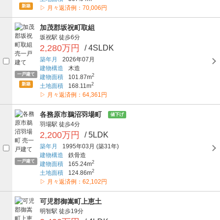
新築
▷ 月々返済例：70,006円
加茂郡坂祝町取組
坂祝駅
徒歩6分
2,280万円
/ 4SLDK
築年月
2026年07月
建物構造
木造
一戸建て
2
建物面積
101.87m
新築
2
土地面積
168.11m
▷ 月々返済例：64,361円
各務原市鵜沼羽場町
値下げ
羽場駅
徒歩4分
2,200万円
/ 5LDK
築年月
1995年03月
(築31年)
建物構造
鉄骨造
一戸建て
2
建物面積
165.24m
2
土地面積
124.86m
▷ 月々返済例：62,102円
可児郡御嵩町上恵土
明智駅
徒歩19分