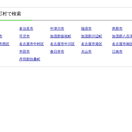
町村で検索
多治見市
中津川市
瑞浪市
恵那市
市
可児市
加茂郡坂祝町
加茂郡川辺町
加茂郡八百
市西区
名古屋市中村区
名古屋市中川区
名古屋市港区
名古屋市南
半田市
春日井市
犬山市
江南市
丹羽郡扶桑町