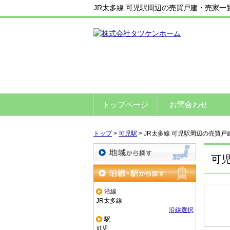
JR太多線 可児駅周辺の売買戸建・売家
トップページ
お問合わせ
トップ
>
可児駅
>
JR太多線 可児駅周辺の売買戸
可
地域から探す
沿線・駅から探す
沿線
JR太多線
沿線選択
駅
可児