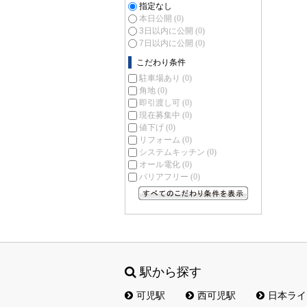
指定なし
本日公開
(0)
3日以内に公開
(0)
7日以内に公開
(0)
こだわり条件
駐車場あり
(0)
角地
(0)
即引渡し可
(0)
現在募集中
(0)
値下げ
(0)
リフォーム
(0)
システムキッチン
(0)
オール電化
(0)
バリアフリー
(0)
すべてのこだわり条件を見る
駅から探す
可児駅
西可児駅
日本ライ