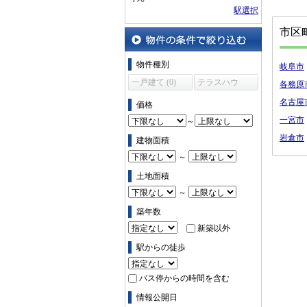
駅選択
市区
物件の条件で絞り込む
物件種別
岐阜市
一戸建て (0)
テラスハウ
各務原
ス (0)
名古屋
価格
一宮市
～
岩倉市
建物面積
～
土地面積
～
築年数
新築以外
駅からの徒歩
バス停からの時間を含む
情報公開日